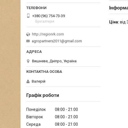
Інформа
+380 (96) 754-73-39
Бухгалтерія
Ціна:
від 
http://regionrk.com
agropartners2011@gmail.com
Вишневе, Дніпро, Україна
Валерій
Графік роботи
Понеділок
08:00
21:00
Вівторок
08:00
21:00
Середа
08:00
21:00