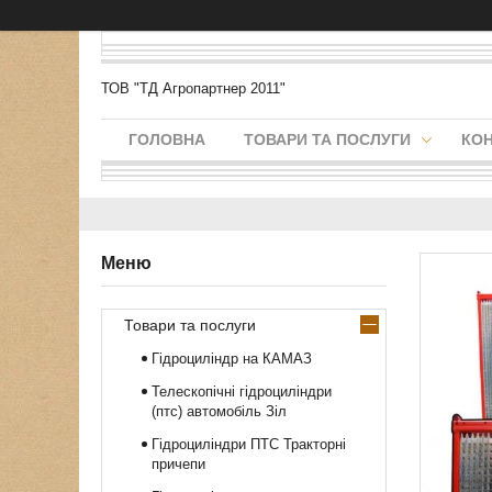
ТОВ "ТД Агропартнер 2011"
ГОЛОВНА
ТОВАРИ ТА ПОСЛУГИ
КО
Товари та послуги
Гідроциліндр на КАМАЗ
Телескопічні гідроциліндри
(птс) автомобіль Зіл
Гідроциліндри ПТС Тракторні
причепи