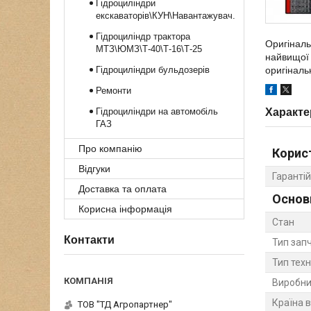
Гідроциліндри
екскаваторів\КУН\Навантажувач.
Гідроциліндр трактора
Оригіналь
МТЗ\ЮМЗ\Т-40\Т-16\Т-25
найвищої 
Гідроциліндри бульдозерів
оригінальн
Ремонти
Гідроциліндри на автомобіль
Характе
ГАЗ
Про компанію
Корис
Відгуки
Гарантій
Доставка та оплата
Основ
Корисна інформація
Стан
Контакти
Тип зап
Тип техн
Виробни
Країна 
ТОВ "ТД Агропартнер"