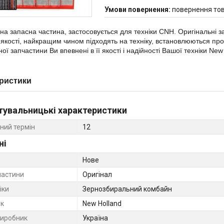
повернення тов
на запасна частина, застосовується для техніки CNH. Оригінальні 
якості, найкращим чином підходять на техніку, встановлюються пр
ої запчастини Ви впевнені в її якості і надійності Вашої техніки Ne
ристики
тувальницькі характеристики
ний термін
12
ні
Нове
частини
Оригінал
іки
Зернозбиральний комбайн
к
New Holland
виробник
Україна