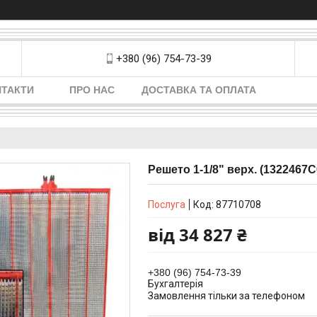
+380 (96) 754-73-39
НТАКТИ
ПРО НАС
ДОСТАВКА ТА ОПЛАТА
Решето 1-1/8" верх. (1322467C
Послуга
Код:
87710708
від
34 827 ₴
+380 (96) 754-73-39
Бухгалтерія
Замовлення тільки за телефоном