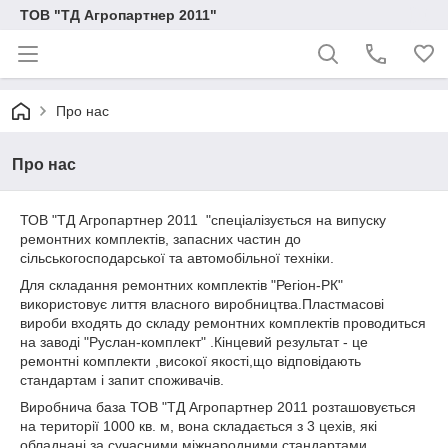
ТОВ "ТД Агропартнер 2011"
Про нас
Про нас
ТОВ "ТД Агропартнер 2011 "спеціалізується на випуску
ремонтних комплектів, запасних частин до
сільськогосподарської та автомобільної техніки.
Для складання ремонтних комплектів "Регіон-РК"
використовує лиття власного виробництва.Пластмасові
вироби входять до складу ремонтних комплектів проводиться
на заводі "Руслан-комплект" .Кінцевий результат - це
ремонтні комплекти ,високої якості,що відповідають
стандартам і запит споживачів.
Виробнича база ТОВ "ТД Агропартнер 2011 розташовується
на території 1000 кв. м, вона складається з 3 цехів, які
обладнані за сучасними міжнародними стандартами.