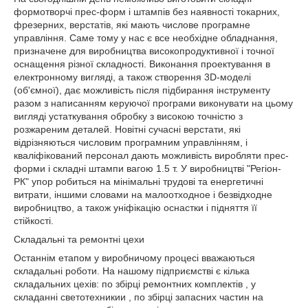
формотворчі прес-форм і штампів без наявності токарних,
фрезерних, верстатів, які мають числове програмне
управління. Саме тому у нас є все необхідне обладнання,
призначене для виробництва високопродуктивної і точної
оснащення різної складності. Виконання проектування в
електронному вигляді, а також створення 3D-моделі
(об'ємної), дає можливість після підбирання інструменту
разом з написанням керуючої програми виконувати на цьому
вигляді устаткування обробку з високою точністю з
розжареним деталей. Новітні сучасні верстати, які
відрізняються числовим програмним управлінням, і
кваліфікований персонал дають можливість виробляти прес-
форми і складні штампи вагою 1.5 т. У виробництві "Регіон-
РК" упор робиться на мінімальні трудові та енергетичні
витрати, іншими словами на малоотходное і безвідходне
виробництво, а також уніфікацію оснастки і підняття її
стійкості.
Складальні та ремонтні цехи
Останнім етапом у виробничому процесі вважаються
складальні роботи. На нашому підприємстві є кілька
складальних цехів: по збірці ремонтних комплектів , у
складанні светотехникии , по збірці запасних частин на