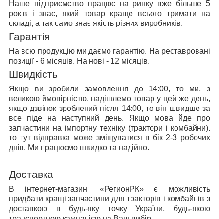
Наше підприємство працює на ринку вже більше 5
років і знає, який товар краще всього тримати на
складі, а так само знає якість різних виробників.
Гарантія
На всю продукцію ми даємо гарантію. На реставровані
позиції - 6 місяців. На нові - 12 місяців.
Швидкість
Якщо ви зробили замовлення до 14:00, то ми, з
великою ймовірністю, надішлемо товар у цей же день,
якщо дзвінок зроблений після 14:00, то він швидше за
все піде на наступний день. Якщо мова йде про
запчастини на імпортну техніку (трактори і комбайни),
то тут відправка може зміщуватися в бік 2-3 робочих
днів. Ми працюємо швидко та надійно.
Доставка
В інтернет-магазині «РегионРК» є можливість
придбати кращі запчастини для тракторів і комбайнів з
доставкою в будь-яку точку України, будь-якою
транспортною кампанією на Ваш вибір.