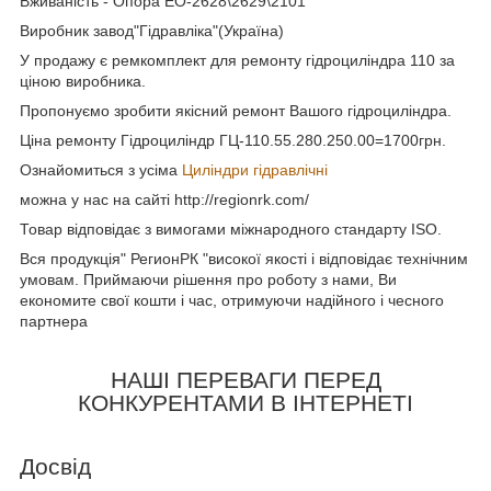
Вживаність - Опора ЕО-2628\2629\2101
Виробник завод"Гідравліка"(Україна)
У продажу є ремкомплект для ремонту гідроциліндра 110 за
ціною виробника.
Пропонуємо зробити якісний ремонт Вашого гідроциліндра.
Ціна ремонту Гідроциліндр ГЦ-110.55.280.250.00=1700грн.
Ознайомиться з усіма
Циліндри гідравлічні
можна у нас на сайті http://regionrk.com/
Товар відповідає з вимогами міжнародного стандарту ISO.
Вся продукція" РегионРК "високої якості і відповідає технічним
умовам. Приймаючи рішення про роботу з нами, Ви
економите свої кошти і час, отримуючи надійного і чесного
партнера
НАШІ ПЕРЕВАГИ ПЕРЕД
КОНКУРЕНТАМИ В ІНТЕРНЕТІ
Досвід