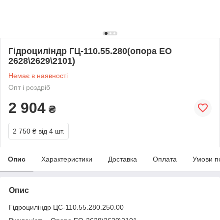
Гідроциліндр ГЦ-110.55.280(опора ЕО
2628\2629\2101)
Немає в наявності
Опт і роздріб
2 904
₴
2 750 ₴
від 4 шт.
Опис
Характеристики
Доставка
Оплата
Умови п
Опис
Гідроциліндр ЦС-110.55.280.250.00