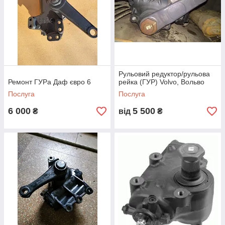
Рульовий редуктор/рульова
Ремонт ГУРа Даф євро 6
рейка (ГУР) Volvo, Вольво
Послуга
Послуга
6 000
5 500
₴
від
₴