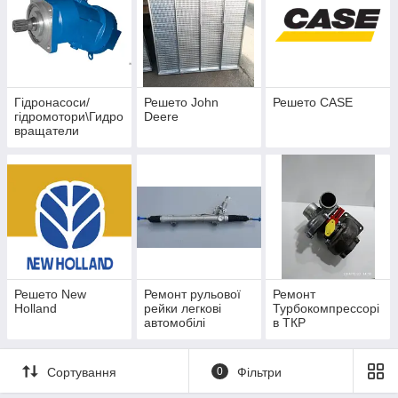
Гідронасоси/
Решето John
Решето CASE
гідромотори\Гидро
Deere
вращатели
аксіально-
поршневі
регульовані і
нерегульовані
Решето New
Ремонт рульової
Ремонт
Holland
рейки легкові
Турбокомпрессорі
автомобілі
в ТКР
Сортування
0
Фільтри