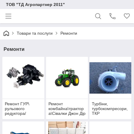
ТОВ "ТД Агропартнер 2011"
Товари та послуги
Ремонти
Ремонти
Ремонт ГУР\
Ремонт
Турбіни,
рульового
комбайна\трактор
турбокомпресори,
редуктора/
а\Сівалки Джон Дір
ТКР
рульової рейки
John Deere