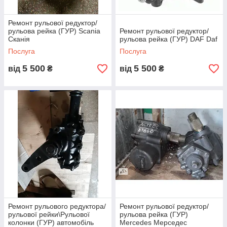
Ремонт рульової редуктор/
рульова рейка (ГУР) Scania
Ремонт рульової редуктор/
Сканія
рульова рейка (ГУР) DAF Daf
Послуга
Послуга
5 500
5 500
від
₴
від
₴
Ремонт рульового редуктора/
Ремонт рульової редуктор/
рульової рейки\Рульової
рульова рейка (ГУР)
колонки (ГУР) автомобіль
Mercedes Мерседес