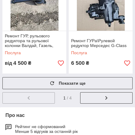
Ремонт ГУР, рульового
редуктора та рульової
Ремонт ГУРа\Рулевой
колонки Валдай, Газель,
редуктор Мерседес G-Class
Соболь
Послуга
Послуга
4 500
6 500
від
₴
₴
Показати ще
1
/ 4
Про нас
Рейтинг не сформований
Менше 5 відгуків за останній рік