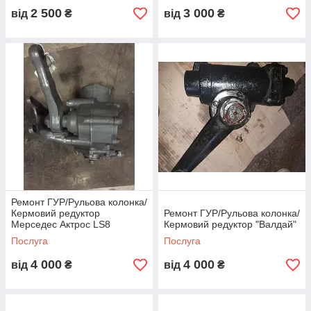
2 500
3 000
від
₴
від
₴
Ремонт ГУР/Рульова колонка/
Кермовий редуктор
Ремонт ГУР/Рульова колонка/
Мерседес Актрос LS8
Кермовий редуктор "Валдай"
Послуга
Послуга
4 000
4 000
від
₴
від
₴