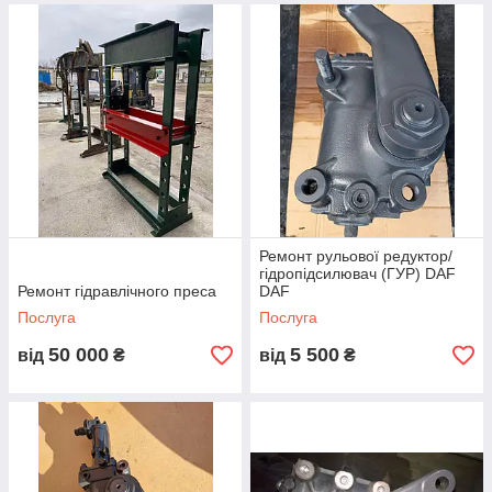
Ремонт рульової редуктор/
гідропідсилювач (ГУР) DAF
Ремонт гідравлічного преса
DAF
Послуга
Послуга
50 000
5 500
від
₴
від
₴