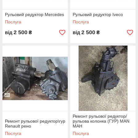
Рульовий редуктор Mercedes
Рульовий редуктор Iveco
Послуга
Послуга
2 500
2 500
від
₴
від
₴
Ремонт рульової редуктор/
Ремонт рульової редуктор\гур
рульова колонка (ГУР) MAN
Renault рено
МАН
Послуга
Послуга