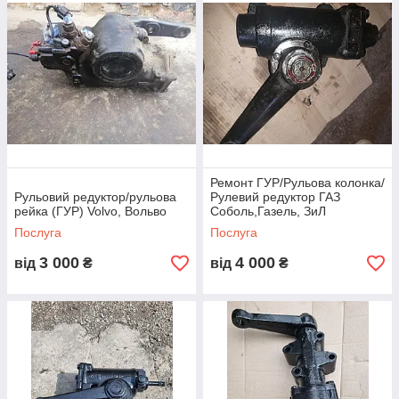
Ремонт ГУР/Рульова колонка/
Рульовий редуктор/рульова
Рулевий редуктор ГАЗ
рейка (ГУР) Volvo, Вольво
Соболь,Газель, ЗиЛ
Послуга
Послуга
3 000
4 000
від
₴
від
₴