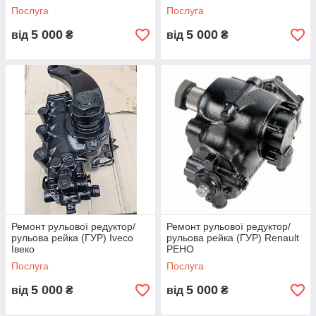
MAN МАН
Послуга
Послуга
5 000
5 000
від
₴
від
₴
Ремонт рульової редуктор/
Ремонт рульової редуктор/
рульова рейка (ГУР) Iveco
рульова рейка (ГУР) Renault
Івеко
РЕНО
Послуга
Послуга
5 000
5 000
від
₴
від
₴