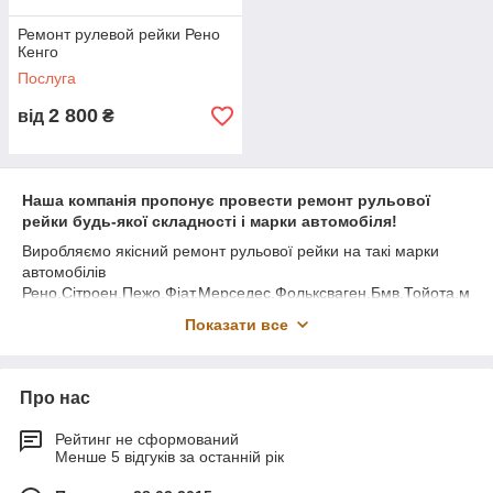
Ремонт рулевой рейки Рено
Кенго
Послуга
2 800
від
₴
Наша компанія пропонує провести ремонт рульової
рейки будь-якої складності і марки автомобіля!
Виробляємо якісний ремонт рульової рейки на такі марки
автомобілів
Рено,Сітроен,Пежо,Фіат,Мерседес,Фольксваген,Бмв,Тойота,м
ітсубісі,Нісан,Інфініті ,Лексус,Опель,Кіа,Хюндай і тд.
Показати все
Ціна ремонту рульової рейки від 1500грн.
Термін ремонту рульової рейки 3-5 робочих днів!
Про нас
Гарантія 8 місяців.
Після ремонту кожна рульова рейка проходить випробування
Рейтинг не сформований
на спеціалізованому стенді!
Менше 5 відгуків за останній рік