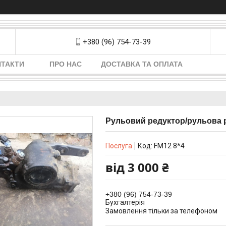
+380 (96) 754-73-39
НТАКТИ
ПРО НАС
ДОСТАВКА ТА ОПЛАТА
Рульовий редуктор/рульова р
Послуга
Код:
FM12 8*4
від
3 000 ₴
+380 (96) 754-73-39
Бухгалтерія
Замовлення тільки за телефоном