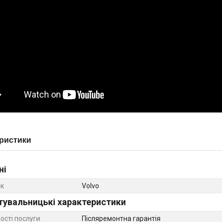
ристики
ні
к
Volvo
тувальницькі характеристики
ості послуги
Післяремонтна гарантія