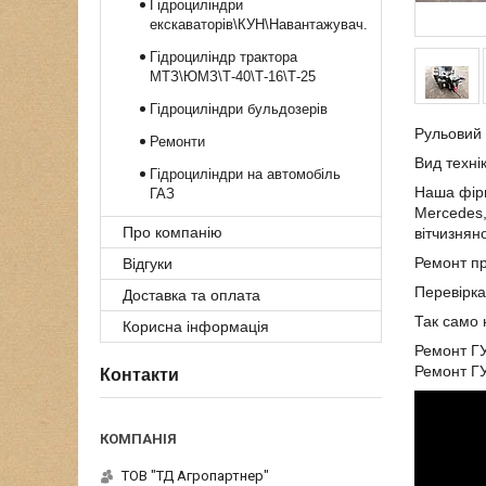
Гідроциліндри
екскаваторів\КУН\Навантажувач.
Гідроциліндр трактора
МТЗ\ЮМЗ\Т-40\Т-16\Т-25
Гідроциліндри бульдозерів
Рульовий 
Ремонти
Вид техні
Гідроциліндри на автомобіль
Наша фір
ГАЗ
Mercedes,
Про компанію
вітчизняно
Ремонт пр
Відгуки
Перевірка
Доставка та оплата
Так само 
Корисна інформація
Ремонт ГУ
Ремонт ГУ
Контакти
ТОВ "ТД Агропартнер"