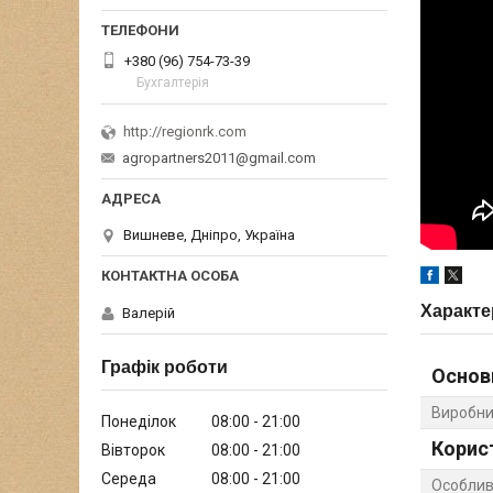
+380 (96) 754-73-39
Бухгалтерія
http://regionrk.com
agropartners2011@gmail.com
Вишневе, Дніпро, Україна
Характе
Валерій
Графік роботи
Основ
Виробни
Понеділок
08:00
21:00
Корис
Вівторок
08:00
21:00
Середа
08:00
21:00
Особлив