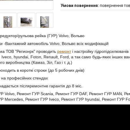
повернення тов
редуктор/рульова рейка (ГУР) Volvo, Вольво
ки -Вантажний автомобіль Volvo, Вольво всіх модифікацій
ма ТОВ "Регионрк" проводить
ремонт
і настройку гідропідсилювачів 
 Iveco, hyundai, Foton, Renault, Ford, а так само будь-яких інших в
го виробництва (Камаз, Зіл, Газ і т. д.)
оходить в короткі строки (до 5 робочих днів)
 на професійних стендах
надається післяремонтне гарантія до 8 міс.
Р Volvo, Ремонт ГУР Scania, Ремонт ГУР DAF, Ремонт ГУР MAN, Рем
Р Mercedes, Ремонт ГУР Iveco, Ремонт ГУР hyundai, Ремонт ГУР Fo