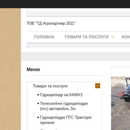
ТОВ "ТД Агропартнер 2011"
ГОЛОВНА
ТОВАРИ ТА ПОСЛУГИ
КО
Товари та послуги
Гідроциліндр на КАМАЗ
Телескопічні гідроциліндри
(птс) автомобіль Зіл
Гідроциліндри ПТС Тракторні
причепи