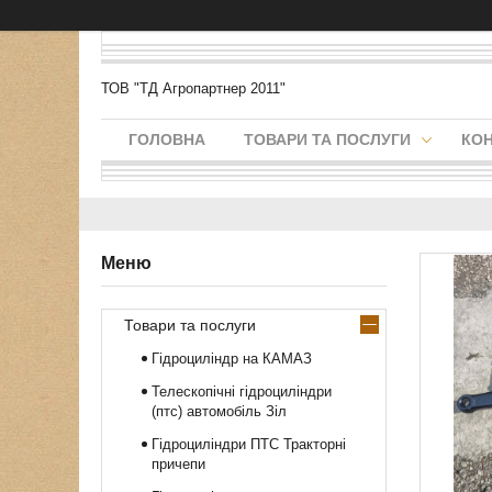
ТОВ "ТД Агропартнер 2011"
ГОЛОВНА
ТОВАРИ ТА ПОСЛУГИ
КО
Товари та послуги
Гідроциліндр на КАМАЗ
Телескопічні гідроциліндри
(птс) автомобіль Зіл
Гідроциліндри ПТС Тракторні
причепи