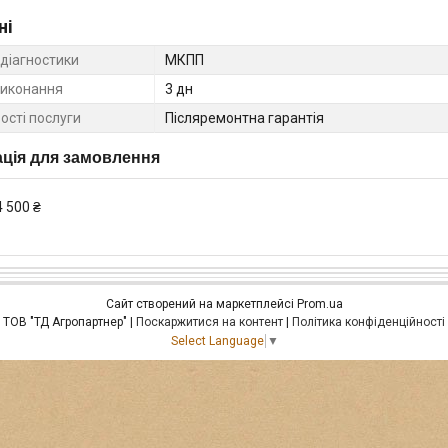
ні
 діагностики
МКПП
виконання
3 дн
ості послуги
Післяремонтна гарантія
ція для замовлення
4 500 ₴
Сайт створений на маркетплейсі
Prom.ua
ТОВ "ТД Агропартнер" |
Поскаржитися на контент
|
Політика конфіденційності
Select Language
▼