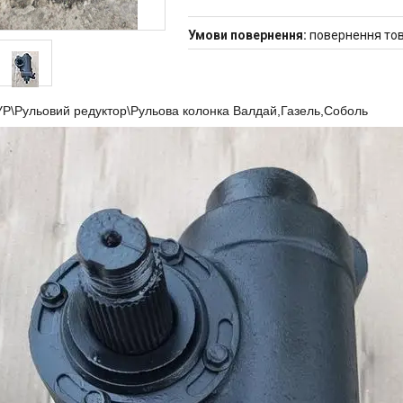
повернення тов
Р\Рульовий редуктор\Рульова колонка Валдай,Газель,Соболь