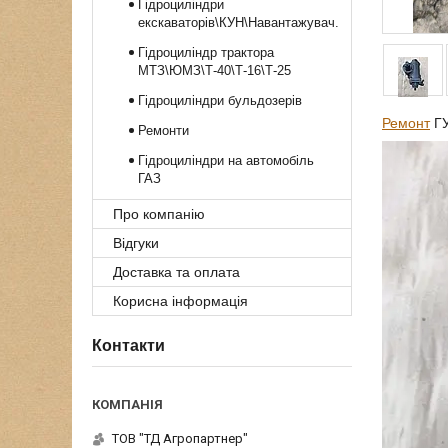
Гідроциліндри
екскаваторів\КУН\Навантажувач.
Гідроциліндр трактора
МТЗ\ЮМЗ\Т-40\Т-16\Т-25
Гідроциліндри бульдозерів
Ремонт
ГУ
Ремонти
Гідроциліндри на автомобіль
ГАЗ
Про компанію
Відгуки
Доставка та оплата
Корисна інформація
Контакти
ТОВ "ТД Агропартнер"