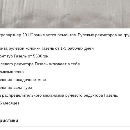
гропартнер 2011" занимается ремонтом Рулевых редукторов на гру
нта рулевой колонки газель от 1-3 рабочих дней
нт гур Газель от 5500грн.
левого редуктора Газель включает в себя
емкомплекта
вление посадочных мест
вление вала Гура
 распределительного механизма рулевого редуктора Газель.
6 месяцев.
ристики