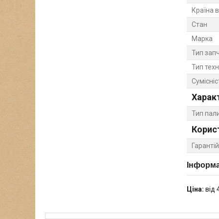
Країна 
Стан
Марка
Тип зап
Тип техн
Сумісніс
Харак
Тип пал
Корис
Гарантій
Інформа
Ціна:
від 