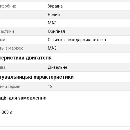
виробник
Україна
Новий
МАЗ
частини
Оригінал
іки
Сільськогосподарська техніка
ть із маркою
МАЗ
теристики двигателя
ива
Дизельне
тувальницькі характеристики
ний термін
12
ція для замовлення
4 000 ₴