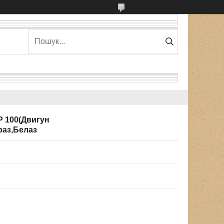
Р 100(Двигун
раз,Белаз