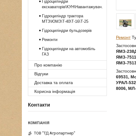
Гідроциліндри
екскаваторів\КУН\Навантажувач.
Гідроциліндр трактора
МТЗ\ЮМЗ\Т-40\Т-16\Т-25
Гідроциліндри бульдозерів
Ремонт
Ту
Ремонти
Застосовн
Гідроциліндри на автомобіль
ЯМЗ-238Д
ГАЗ
ЯМЗ-7511
ЯМЗ-7513
Про компанію
Застосовн
Відгуки
69531, Мо
Доставка та оплата
УРАЛ-5323
8006, МЛ
Корисна інформація
Контакти
ТОВ "ТД Агропартнер"