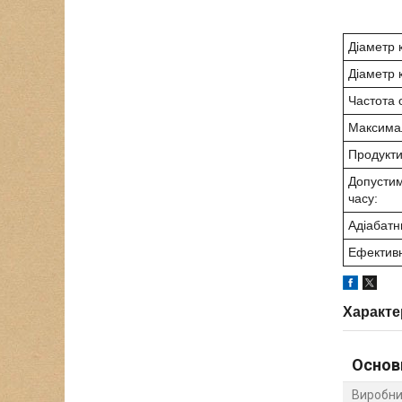
Діаметр 
Діаметр 
Частота 
Максимал
Продуктив
Допустим
часу:
Адіабатн
Ефективн
Характе
Основ
Виробни