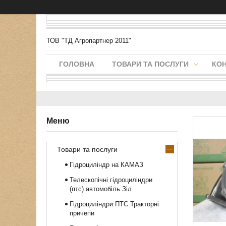
ТОВ "ТД Агропартнер 2011"
ГОЛОВНА
ТОВАРИ ТА ПОСЛУГИ
КО
Товари та послуги
Гідроциліндр на КАМАЗ
Телескопічні гідроциліндри
(птс) автомобіль Зіл
Гідроциліндри ПТС Тракторні
причепи