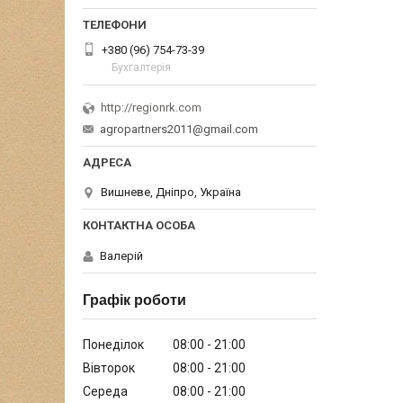
+380 (96) 754-73-39
Бухгалтерія
http://regionrk.com
agropartners2011@gmail.com
Вишневе, Дніпро, Україна
Валерій
Графік роботи
Понеділок
08:00
21:00
Вівторок
08:00
21:00
Середа
08:00
21:00