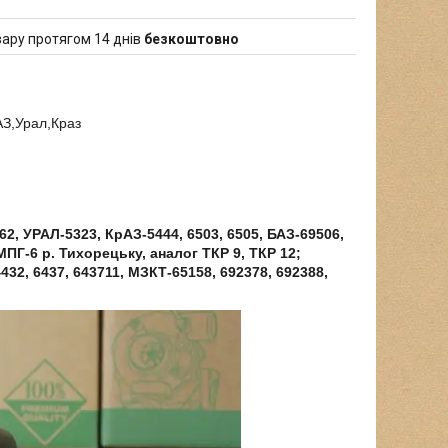
ару протягом 14 днів
безкоштовно
З,Урал,Краз
62, УРАЛ-5323, КрАЗ-5444, 6503, 6505, БАЗ-69506,
МПГ-6 р. Тихорецьку, аналог ТКР 9, ТКР 12;
432, 6437, 643711, МЗКТ-65158, 692378, 692388,