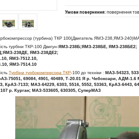
повернення тов
рбокомпрессор (турбина) ТКР 100(Двигатель ЯМЗ-238,ЯМЗ-240)МА
ість турбіни ТКР-100 Двигун-
ЯМЗ-238Б;ЯМЗ-238БЕ, ЯМЗ-238БЕ2;
;ЯМЗ-238ДЕ, ЯМЗ-238ДЕ2;
.10, ЯМЗ-7512.10,
.10, ЯМЗ-7514.10
ість
Турбіни турбокомпресора ТКР
-100 до техніки :
МАЗ-54323, 533
АЗ-75051, 69084, 4901, 40489, Т-20.01 Я р. Чебоксари, АДМ-1.6 
, КрАЗ-7133; МАЗ-64229, 6303, 5516, 5552, 53363, КрАЗ-6443, 64
-107 р. Курган; МАЗ-533605, 630305, СуперМАЗ