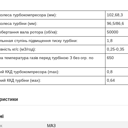
колеса турбокомпресора (мм):
102,68,3
колеса турбіни (мм):
96,5/86,6
обертання вала ротора (об/хв):
50000
ьнная ступінь підвищення тиску турбіни:
1,8
ність кг/с (м3/год):
0,25-0,35
а температура газів перед турбіною З без огр. по
650
ий ККД турбокомпресора (max):
0,8
ий ККД турбіни (мах):
0,64
ристики
ні
к
МАЗ