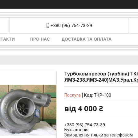
+380 (96) 754-73-39
НТАКТИ
ПРО НАС
ДОСТАВКА ТА ОПЛАТА
Турбокомпресор (турбіна) ТК
ЯМЗ-238,ЯМЗ-240)МАЗ,Урал,К
Послуга
Код:
ТКР-100
від
4 000 ₴
+380 (96) 754-73-39
Бухгалтерія
Замовлення тільки за телефоном