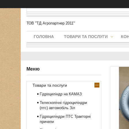
ТОВ "ТД Агропартнер 2011"
ГОЛОВНА
ТОВАРИ ТА ПОСЛУГИ
КО
Товари та послуги
Гідроциліндр на КАМАЗ
Телескопічні гідроциліндри
(птс) автомобіль Зіл
Гідроциліндри ПТС Тракторні
причепи