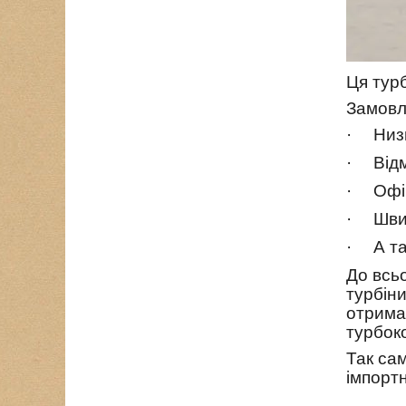
Ця тур
Замовл
·
Низ
·
Відм
·
Офі
·
Шви
·
А т
До всь
турбін
отрима
турбок
Так са
імпорт