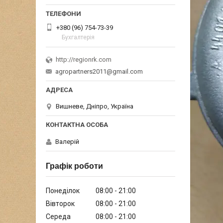
+380 (96) 754-73-39
Бухгалтерія
http://regionrk.com
agropartners2011@gmail.com
Вишневе, Дніпро, Україна
Валерій
Графік роботи
Понеділок
08:00
21:00
Вівторок
08:00
21:00
Середа
08:00
21:00