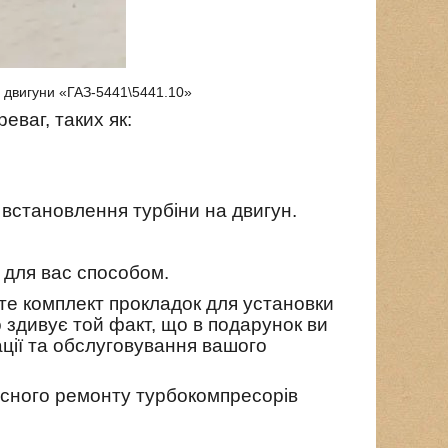
а двигуни «ГАЗ-5441\5441.10»
ваг, таких як:
 встановлення турбіни на двигун.
м для вас способом.
єте комплект прокладок для установки
 здивує той факт, що в подарунок ви
ації та обслуговування вашого
існого ремонту турбокомпресорів