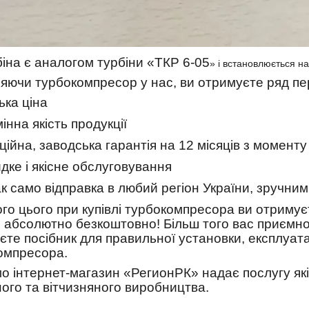
біна є аналогом турбіни «ТКР 6-05
» і встановлюється н
яючи турбокомпресор у нас, ви отримуєте ряд пере
ька ціна
інна якість продукції
ційна, заводська гарантія на 12 місяців з моменту
дке і якісне обслуговування
ак само відправка в любий регіон України, зручни
ого цього при купівлі турбокомпресора ви отриму
и абсолютно безкоштовно! Більш того вас приємно
єте посібник для правильної установки, експлуат
омпресора.
мо інтернет-магазин «РегионРК» надає послугу як
ного та вітчизняного виробництва.