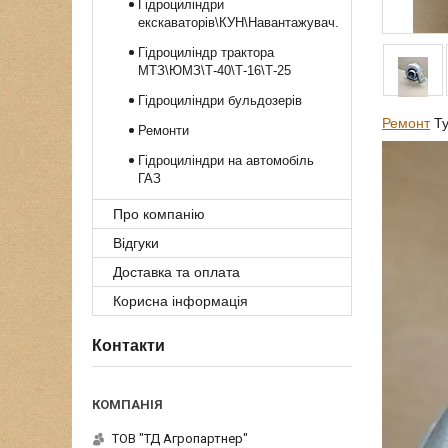
Гідроциліндри
екскаваторів\КУН\Навантажувач.
Гідроциліндр трактора
МТЗ\ЮМЗ\Т-40\Т-16\Т-25
Гідроциліндри бульдозерів
Ремонт
Ту
Ремонти
Гідроциліндри на автомобіль
ГАЗ
Про компанію
Відгуки
Доставка та оплата
Корисна інформація
Контакти
ТОВ "ТД Агропартнер"