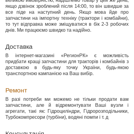
великою ймовірністю, надішлемо товар у цей же день,
якщо дзвінок зроблений після 14:00, то він швидше за
все піде на наступний день. Якщо мова йде про
запчастини на імпортну техніку (трактори і комбайни),
то тут відправка може зміщуватися в бік 2-3 робочих
днів. Ми працюємо швидко та надійно.
Доставка
В інтернет-магазині «РегионРК» є можливість
придбати кращі запчастини для тракторів і комбайнів з
доставкою в будь-яку точку України, будь-якою
транспортною кампанією на Ваш вибір.
Ремонт
В разі потреби ми можемо не тільки продати вам
запчастини, але й відремонтувати Ваші вузли і
агрегати, такі як: Гідроциліндри, Гідророзподільники,
Турбокомпресори (турбіни), водяні помпи і т. д
Консультація