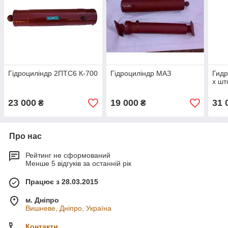
Гідроциліндр 2ПТС6 К-700
Гідроциліндр МАЗ
Гидр
х шт
23 000
19 000
31 
₴
₴
Про нас
Рейтинг не сформований
Менше 5 відгуків за останній рік
Працює з 28.03.2015
м. Дніпро
Вишневе, Дніпро, Україна
Контакти