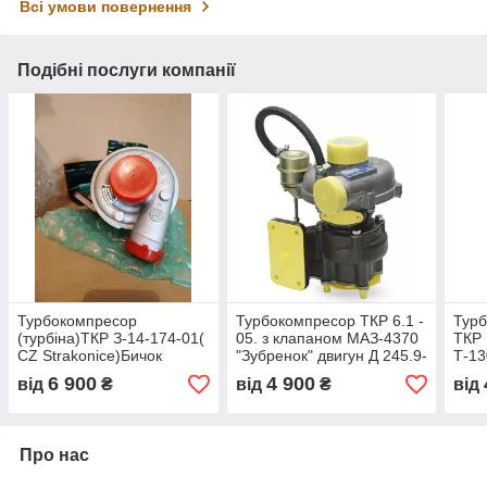
Всі умови повернення
Подібні послуги компанії
Турбокомпресор
Турбокомпресор ТКР 6.1 -
Турб
(турбіна)ТКР З-14-174-01(
05. з клапаном МАЗ-4370
ТКР 
CZ Strakonice)Бичок
"Зубренок" двигун Д 245.9-
Т-13
,МТЗ-1005.двигун Д-245
67; Д 245.9-568
Д-16
6 900
4 900
від
₴
від
₴
від
Про нас