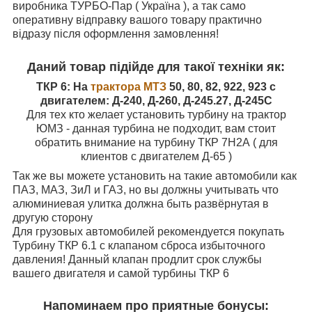
виробника ТУРБО-Пар ( Україна ), а так само
оперативну відправку вашого товару практично
відразу після оформлення замовлення!
Даний товар підійде для такої техніки як:
ТКР 6: На
трактора МТЗ
50, 80, 82, 922, 923 с
двигателем: Д-240, Д-260, Д-245.27, Д-245С
Для тех кто желает установить турбину на трактор
ЮМЗ - данная турбина не подходит, вам стоит
обратить внимание на турбину ТКР 7Н2А ( для
клиентов с двигателем Д-65 )
Так же вы можете установить на такие автомобили как
ПАЗ, МАЗ, ЗиЛ и ГАЗ, но вы должны учитывать что
алюминиевая улитка должна быть развёрнутая в
другую сторону
Для грузовых автомобилей рекомендуется покупать
Турбину ТКР 6.1 с клапаном сброса избыточного
давления! Данный клапан продлит срок службы
вашего двигателя и самой турбины ТКР 6
Напоминаем про приятные бонусы: