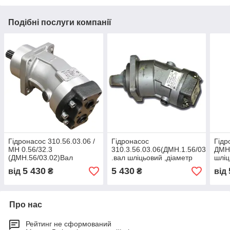
Подібні послуги компанії
Гідронасос 310.56.03.06 /
Гідронасос
Гідр
МН 0.56/32.3
310.3.56.03.06(ДМН.1.56/03.02)
ДМН.
(ДМН.56/03.02)Вал
.вал шліцьовий ,діаметр
шліц
шліцьовий діаметр 30.
35.Праве
прав
5 430
5 430
від
₴
₴
від
праве обертання.Білорусь
обертання.Білорусь
Про нас
Рейтинг не сформований