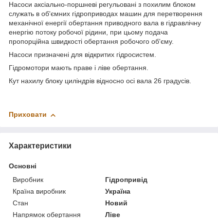
Насоси аксіально-поршневі регульовані з похилим блоком
служать в об'ємних гідроприводах машин для перетворення
механічної енергії обертання приводного вала в гідравлічну
енергію потоку робочої рідини, при цьому подача
пропорційна швидкості обертання робочого об'єму.
Насоси призначені для відкритих гідросистем.
Гідромотори мають праве і ліве обертання.
Кут нахилу блоку циліндрів відносно осі вала 26 градусів.
Приховати
Характеристики
Основні
Виробник
Гідропривід
Країна виробник
Україна
Стан
Новий
Напрямок обертання
Ліве