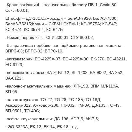
-Крани залізничні – планувальник баласту ПБ-1; Сокіл-80;
Сокіл-80.01;
Штеффі – ДС-181;Самоскиди – БелАЗ-7920; БелАЗ-7530;
БелАЗ-75215;Крани – СКБМ і СКБМ-1; КС-3575А; КС-547;
КС-4574; КС-3574-4; КС-647Б.
-Ножиці гідравлічні – СГУ 800.01; СГУ 800.02;
-Выправочная подбивочная підйомно-рихтовочная машина –
ВПРС-03; ВПРС-02; ВПРС-10.
-екскаваторах: ЕО-4225А-07, ЕО-4225А-06, ЕК-270, ЕО-43211,
ЕО-6123;
-дорожніх ковзанках: ВА-9, ВГ-12, ВГ-1202, ВА-9002, ВА-252,
ВА-6122;
-валочно-пакетувальних машинах: ЛП-19В, ВПМ МЛ-119А,
ВП-05
-навантажувачах: ТО-27, ТО-28, ТО-18Б, ТО-18Д,
Амкодор-322, Амкодор-208, ПК-032, ТМ-3А, ДЗ-133, ТО-49,
ВП-0501, ТО-40С;
-асфальтоукладальники: ДС-196, АГ-7,5, АК-7,5;
- ЭО-3323А, ЕК-12, ЕК-14, ЕК-18 і т. д.