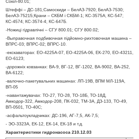
Сокіл-80.01;
Штеффі – ДС-181;Самоскиди – БелАЗ-7920; БелАЗ-7530;
БелАЗ-75215;Крани – СКБМ і СКБМ-1; КС-3575А; КС-547;
КС-4574; КС-3574-4; КС-647Б.
-Ножиці гідравлічні – СГУ 800.01; СГУ 800.02;
-Выправочная подбивочная підйомно-рихтовочная машина –
ВПРС-03; ВПРС-02; ВПРС-10.
-екскаваторах: ЕО-4225А-07, ЕО-4225А-06, ЕК-270, ЕО-43211,
ЕО-6123;
-дорожніх ковзанках: ВА-9, ВГ-12, ВГ-1202, ВА-9002, ВА-252,
ВА-6122;
-валочно-пакетувальних машинах: ЛП-19В, ВПМ МЛ-119А,
ВП-05
-навантажувачах: ТО-27, ТО-28, ТО-18Б, ТО-18Д,
Амкодор-322, Амкодор-208, ПК-032, ТМ-3А, ДЗ-133, ТО-49,
ВП-0501, ТО-40С;
-асфальтоукладчиках: ДС-196, АГ-7,5, АК-7,5;
- ЭО-3323А, ЕК-12, ЕК-14, ЕК-18 и т.д.
Характеристики гидронасоса 210.12.03