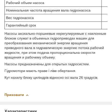
Рабочий объем насоса
1
Номинальная частота вращения вала гидронасоса
24
Вес гидронасоса
Гарантийный срок
Насосы аксиально-поршневые нерегулируемые с наклонным
блоком служат в объемных гидроприводах машин для
преобразования механической энергии вращения
приводного вала в гидравлическую энергию потока рабочей
жидкости, при этом подача пропорциональна скорости
вращения и рабочему объему.
Насосы предназначены для открытых гидросистем.
Гідромотори мають праве і ліве обертання.
Кут нахилу блоку циліндрів відносно осі вала 26 градусів.
Приховати
Характеристики