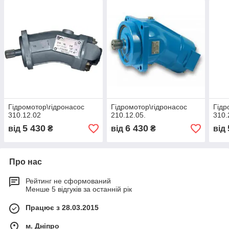
Гідромотор\гідронасос
Гідромотор\гідронасос
Гідр
310.12.02
210.12.05.
310.
5 430
6 430
від
₴
від
₴
від
Про нас
Рейтинг не сформований
Менше 5 відгуків за останній рік
Працює з 28.03.2015
м. Дніпро