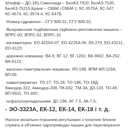
Штеффі – ДС-181;
Самоскиди –
БелАЗ-7920; БелАЗ-7530;
БелАЗ-75215;
Крани –
СКБМ і СКБМ-1; КС-3575А; КС-547;
КС-4574; КС-3574-4; КС-647Б.
-Ножиці гідравлічні – СГУ 800.01; СГУ 800.02;
-Выправочная подбивочная підйомно-рихтовочная машина –
ВПРС-03; ВПРС-02; ВПРС-10.
-екскаваторах: ЕО-4225А-07, ЕО-4225А-06, ЕК-270, ЕО-43211,
ЕО-6123;
-дорожніх ковзанках: ВА-9, ВГ-12, ВГ-1202, ВА-9002, ВА-252,
ВА-6122;
-валочно-пакетувальних машинах: ЛП-19В, ВПМ МЛ-119А,
ВП-05
-навантажувачах: ТО-27, ТО-28, ТО-18Б, ТО-18Д,
Амкодор-322, Амкодор-208, ПК-032, ТМ-3А, ДЗ-133, ТО-49,
ВП-0501, ТО-40С;
-асфальтоукладальники: ДС-196, АГ-7,5, АК-7,5;
-
ЭО-3323А, ЕК-12, ЕК-14, ЕК-18 і т. д.
Насоси аксіально-поршневі регульовані з похилим блоком
служать в об'ємних гідроприводах машин для перетворення