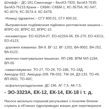
Штеффі – ДС-181;
Самоскиди –
БелАЗ-7920; БелАЗ-7530;
БелАЗ-75215;
Крани –
СКБМ і СКБМ-1; КС-3575А; КС-547;
КС-4574; КС-3574-4; КС-647Б.
-Ножиці гідравлічні – СГУ 800.01; СГУ 800.02;
-Выправочная подбивочная підйомно-рихтовочная машина –
ВПРС-03; ВПРС-02; ВПРС-10.
-екскаваторах: ЕО-4225А-07, ЕО-4225А-06, ЕК-270, ЕО-43211,
ЕО-6123;
-дорожніх ковзанках: ВА-9, ВГ-12, ВГ-1202, ВА-9002, ВА-252,
ВА-6122;
-валочно-пакетувальних машинах: ЛП-19В, ВПМ МЛ-119А,
ВП-05
-навантажувачах: ТО-27, ТО-28, ТО-18Б, ТО-18Д,
Амкодор-322, Амкодор-208, ПК-032, ТМ-3А, ДЗ-133, ТО-49,
ВП-0501, ТО-40С;
-асфальтоукладальники: ДС-196, АГ-7,5, АК-7,5;
-
ЭО-3323А, ЕК-12, ЕК-14, ЕК-18 і т. д.
Насоси аксіально-поршневі регульовані з похилим блоком
служать в об'ємних гідроприводах машин для перетворення