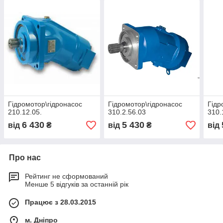
Гідромотор\гідронасос
Гідромотор\гідронасос
Гідр
210.12.05.
310.2.56.03
310.
6 430
5 430
від
₴
від
₴
від
Про нас
Рейтинг не сформований
Менше 5 відгуків за останній рік
Працює з 28.03.2015
м. Дніпро