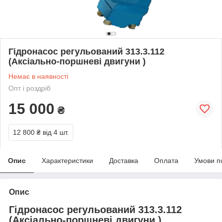
Гідронасос регульований 313.3.112
(Аксіально-поршневі двигуни )
Немає в наявності
Опт і роздріб
15 000
₴
12 800 ₴
від 4 шт.
Опис
Характеристики
Доставка
Оплата
Умови п
Опис
Гідронасос регульований 313.3.112
(Аксіально-поршневі двигуни )