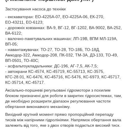
Застосування насоса до техніки
- екскаваторах: ЕО-4225А-07, ЕО-4225А-06, ЕК-270,
ЕО-43211, ЕО-6123;
- дорожніх ковзанках: ВА-9, ВГ-12, ВГ-1202, ВА-9002, ВА-252,
ВА-6122;
- валочно-пакетувальних машинах: ЛП-19В, ВПМ МЛ-119А,
ВП-05;
- навантажувачах: ТО-27, ТО-28, ТО-18Б, ТО-18Д,
Амкодор-322, Амкодор-208, ПК-032, ТМ-3А, ДЗ-133, ТО-49,
ВП-0501, ТО-40С;
- асфальтоукладальники: ДС-196, АГ-7,5, АК-7,5;
- автокрани КС-4574, КС-45719, КС-55713, КС-3575,
КГС-28.01, КС-6476, КС-45716, КС-5476, КС-6973, КС-45717,
КС-35714, КС-45717.
Аксіально-поршневі регульовані гідромотори з похилим
блоком призначені для роботи в закритих гідросистемах, там,
де необхідно розширити діапазон регулювання частоти
обертання виконавчого механізму.
Вихідний крутний момент прямо пропорційний перепаду
тисків між напірними гідролініями. Напрямок обертання вала
залежить від того, яке з двох отворів подається високий тиск.