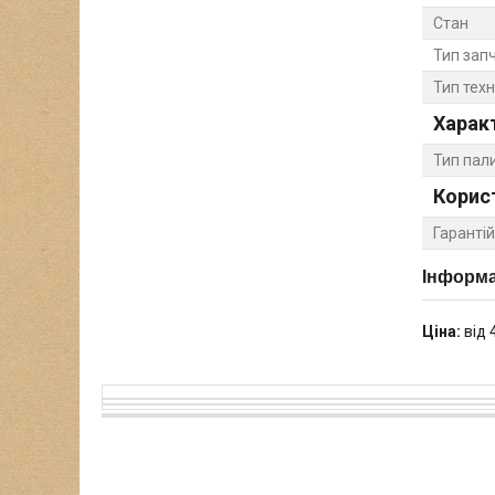
Стан
Тип зап
Тип техн
Харак
Тип пал
Корис
Гарантій
Інформа
Ціна:
від 