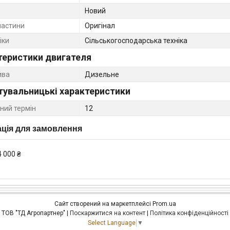
Новий
частини
Оригінал
іки
Сільськогосподарська техніка
теристики двигателя
ива
Дизельне
тувальницькі характеристики
ний термін
12
ція для замовлення
4 000 ₴
Сайт створений на маркетплейсі
Prom.ua
ТОВ "ТД Агропартнер" |
Поскаржитися на контент
|
Політика конфіденційності
Select Language
▼