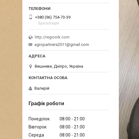
+380 (96) 754-73-39
Бухгалтерія
http://regionrk.com
agropartners2011@gmail.com
Вишневе, Дніпро, Україна
Валерій
Графік роботи
Понеділок
08:00
21:00
Вівторок
08:00
21:00
Середа
08:00
21:00