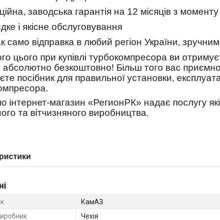
ційна, заводська гарантія на 12 місяців з моменту
дке і якісне обслуговування
ак само відправка в любий регіон України, зручни
ого цього при купівлі турбокомпресора ви отриму
и абсолютно безкоштовно! Більш того вас приємно
єте посібник для правильної установки, експлуат
омпресора.
мо інтернет-магазин «РегионРК» надає послугу як
ного та вітчизняного виробництва.
ристики
ні
к
КамАЗ
виробник
Чехія