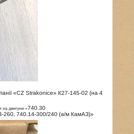
панії
«
CZ Strakonice»
К27-145-02 (на 4
740.30
я на двигуни «
3-260, 740.14-300/240 (а/м КамАЗ)
»