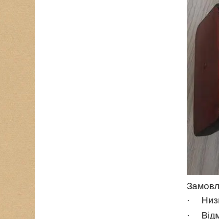
Замовл
·
Низ
·
Відм