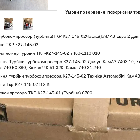
повернення тов
рбокомпрессор (турбина)ТКР К27-145-02Чешка(КАМАЗ Евро 2 двиг
іна ТКР К27-145-02
ий номер турбіни ТКР-К27-145-02 7403-1118.010
ння Турбіни турбокомпресора К27-145-02 Двигун КамАЗ 7403.10, 7
з 740.50.360, Камаз740.51.320, Камаз740.31.240
ння турбіни турбокомпресора К27-145-02 Техніка Автомобілі КамАЗ
іни Ткр-К27-145-02 8.2 Кг.
окомпресора ТКР-К27-145-01 (Турбіни) 6700