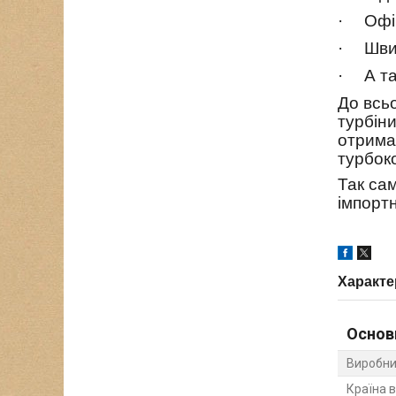
·
Офі
·
Шви
·
А т
До всь
турбін
отрима
турбок
Так са
імпорт
Характе
Основ
Виробни
Країна 