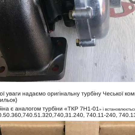
ї уваги надаємо оригінальну турбіну Чеської ком
пильок)
біна є аналогом турбіни «ТКР 7Н1-01
» і встановлюєтьс
.50.360,740.51.320,740,31.240, 740.11-240, 740.1