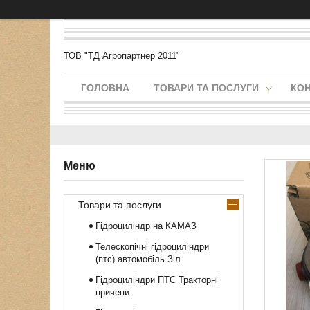
ТОВ "ТД Агропартнер 2011"
ГОЛОВНА
ТОВАРИ ТА ПОСЛУГИ
КО
Товари та послуги
Гідроциліндр на КАМАЗ
Телескопічні гідроциліндри
(птс) автомобіль Зіл
Гідроциліндри ПТС Тракторні
причепи