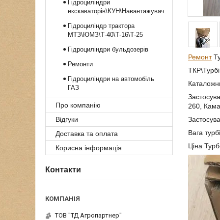
Гідроциліндри
екскаваторів\КУН\Навантажувач.
Гідроциліндр трактора
МТЗ\ЮМЗ\Т-40\Т-16\Т-25
Гідроциліндри бульдозерів
Ремонт
Ту
Ремонти
ТКР\Турб
Гідроциліндри на автомобіль
Каталожн
ГАЗ
Застосува
Про компанію
260, Кама
Відгуки
Застосува
Вага турб
Доставка та оплата
Ціна Турб
Корисна інформація
Контакти
ТОВ "ТД Агропартнер"