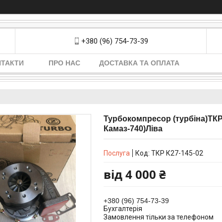
+380 (96) 754-73-39
НТАКТИ
ПРО НАС
ДОСТАВКА ТА ОПЛАТА
Турбокомпресор (турбіна)ТК
Камаз-740)Ліва
Послуга
Код:
ТКР К27-145-02
від
4 000 ₴
+380 (96) 754-73-39
Бухгалтерія
Замовлення тільки за телефоном