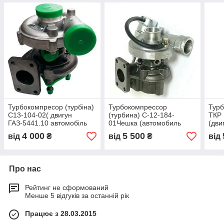
Турбокомпресор (турбіна)
Турбокомпрессор
Турб
С13-104-02( двигун
(турбина) С-12-184-
ТКР 
ГАЗ-5441.10 автомобіль
01Чешка (автомобиль
(дви
ГАЗ-6640)
Соболь,Газель,Волга,двигатель
740.
4 000
5 500
від
₴
від
₴
від
ГАЗ)
ЄВР
Про нас
Рейтинг не сформований
Менше 5 відгуків за останній рік
Працює з 28.03.2015