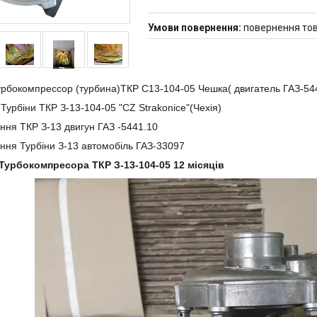
повернення тов
рбокомпрессор (турбина)ТКР С13-104-05 Чешка( двигатель ГАЗ-54
Турбіни ТКР З-13-104-05 "CZ Strakonice"(Чехія)
ння ТКР З-13 двигун
ГАЗ -5441.10
ння Турбіни З-13 автомобіль ГАЗ-33097
 Турбокомпресора ТКР З-13-104-05 12 місяців