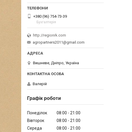
+380 (96) 754-73-39
Бухгалтерія
http://regionrk.com
agropartners2011@gmail.com
Вишневе, Дніпро, Україна
Валерій
Графік роботи
Понеділок
08:00
21:00
Вівторок
08:00
21:00
Середа
08:00
21:00