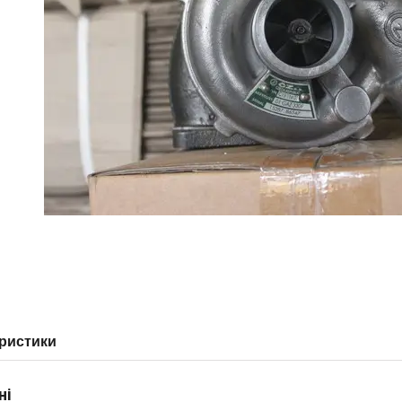
ристики
ні