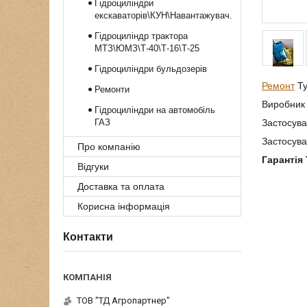
Гідроциліндри
екскаваторів\КУН\Навантажувач.
Гідроциліндр трактора
МТЗ\ЮМЗ\Т-40\Т-16\Т-25
Гідроциліндри бульдозерів
Ремонт
Ту
Ремонти
Виробник 
Гідроциліндри на автомобіль
ГАЗ
Застосува
Застосува
Про компанію
Гарантія
Відгуки
Доставка та оплата
Корисна інформація
Контакти
ТОВ "ТД Агропартнер"