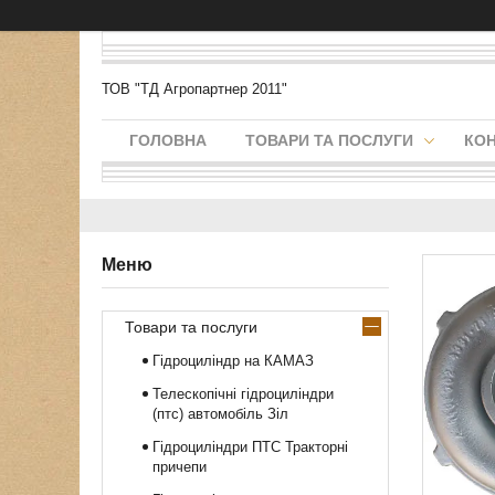
ТОВ "ТД Агропартнер 2011"
ГОЛОВНА
ТОВАРИ ТА ПОСЛУГИ
КО
Товари та послуги
Гідроциліндр на КАМАЗ
Телескопічні гідроциліндри
(птс) автомобіль Зіл
Гідроциліндри ПТС Тракторні
причепи