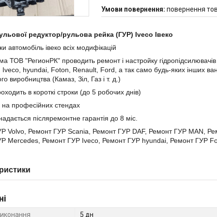
повернення тов
ульової редуктор/рульова рейка (ГУР) Iveco Івеко
ки автомобіль івеко всіх модифікацій
а ТОВ "РегионРК" проводить ремонт і настройку гідропідсилювачів к
 Iveco, hyundai, Foton, Renault, Ford, а так само будь-яких інших в
го виробництва (Камаз, Зіл, Газ і т. д.)
оходить в короткі строки (до 5 робочих днів)
 на професійних стендах
надається післяремонтне гарантія до 8 міс.
Р Volvo, Ремонт ГУР Scania, Ремонт ГУР DAF, Ремонт ГУР MAN, Рем
Р Mercedes, Ремонт ГУР Iveco, Ремонт ГУР hyundai, Ремонт ГУР Fo
ристики
ні
виконання
5 дн