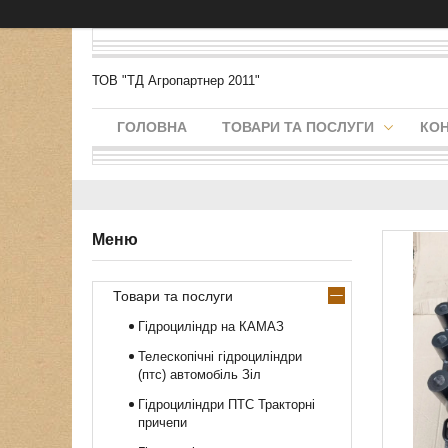
ТОВ "ТД Агропартнер 2011"
ГОЛОВНА
ТОВАРИ ТА ПОСЛУГИ
КО
Товари та послуги
Гідроциліндр на КАМАЗ
Телескопічні гідроциліндри
(птс) автомобіль Зіл
Гідроциліндри ПТС Тракторні
причепи