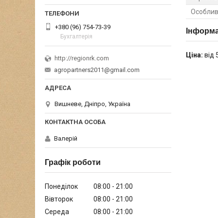
Особлив
+380 (96) 754-73-39
Інформа
Бухгалтерія
Ціна:
від 
http://regionrk.com
agropartners2011@gmail.com
Вишневе, Дніпро, Україна
Валерій
Графік роботи
Понеділок
08:00
21:00
Вівторок
08:00
21:00
Середа
08:00
21:00