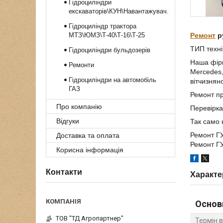
Гідроциліндри
екскаваторів\КУН\Навантажувач.
Гідроциліндр трактора
МТЗ\ЮМЗ\Т-40\Т-16\Т-25
Ремонт
р
ТИП техні
Гідроциліндри бульдозерів
Наша фірм
Ремонти
Mercedes,
Гідроциліндри на автомобіль
вітчизняно
ГАЗ
Ремонт пр
Про компанію
Перевірка
Відгуки
Так само 
Ремонт ГУ
Доставка та оплата
Ремонт ГУ
Корисна інформація
Контакти
Характе
Основ
ТОВ "ТД Агропартнер"
Термін 