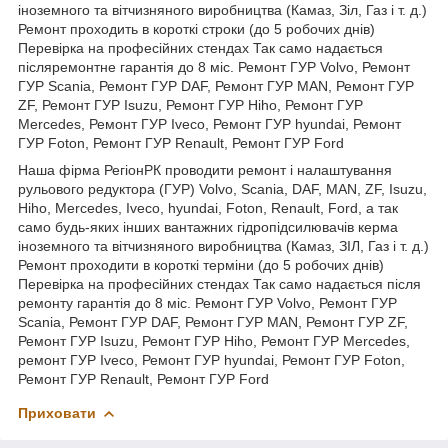
іноземного та вітчизняного виробництва (Камаз, Зіл, Газ і т. д.)
Ремонт проходить в короткі строки (до 5 робочих днів)
Перевірка на професійних стендах Так само надається
післяремонтне гарантія до 8 міс. Ремонт ГУР Volvo, Ремонт
ГУР Scania, Ремонт ГУР DAF, Ремонт ГУР MAN, Ремонт ГУР
ZF, Ремонт ГУР Isuzu, Ремонт ГУР Hiho, Ремонт ГУР
Mercedes, Ремонт ГУР Iveco, Ремонт ГУР hyundai, Ремонт
ГУР Foton, Ремонт ГУР Renault, Ремонт ГУР Ford
Наша фірма РегіонРК проводити ремонт і налаштування
рульового редуктора (ГУР) Volvo, Scania, DAF, MAN, ZF, Isuzu,
Hiho, Mercedes, Iveco, hyundai, Foton, Renault, Ford, а так
само будь-яких інших вантажних гідропідсилювачів керма
іноземного та вітчизняного виробництва (Камаз, ЗІЛ, Газ і т. д.)
Ремонт проходити в короткі терміни (до 5 робочих днів)
Перевірка на професійних стендах Так само надається після
ремонту гарантія до 8 міс. Ремонт ГУР Volvo, Ремонт ГУР
Scania, Ремонт ГУР DAF, Ремонт ГУР MAN, Ремонт ГУР ZF,
Ремонт ГУР Isuzu, Ремонт ГУР Hiho, Ремонт ГУР Mercedes,
ремонт ГУР Iveco, Ремонт ГУР hyundai, Ремонт ГУР Foton,
Ремонт ГУР Renault, Ремонт ГУР Ford
Приховати