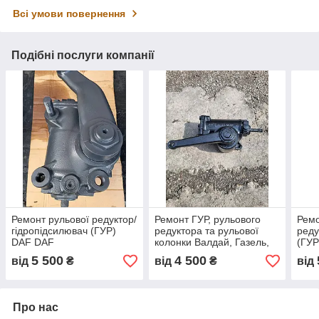
Всі умови повернення
Подібні послуги компанії
Ремонт рульової редуктор/
Ремонт ГУР, рульового
Ремо
гідропідсилювач (ГУР)
редуктора та рульової
реду
DAF DAF
колонки Валдай, Газель,
(ГУР
Соболь
5 500
4 500
від
₴
від
₴
від
Про нас