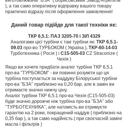
виготовлювача "БЗА" ( Борисовський Завод Агрегатів
), а так само оперативну відправку вашого товару
практично відразу після оформлення замовлення!
Даний товар підійде для такої техніки як:
ТКР 6,5.1: ПАЗ 3205-70 і ЗІЛ 4329
Аналогами цієї турбіни є такі турбіни як:
ТКР 6,5.1-
09.03
про-во ТУРБОКОМ ( Україна ),
ТКР-60-14-03
Турботехника ( Росія ) і
С15-505-03
CZ Straconize (
Чехія )
Якщо ви хочете придбати аналог турбіни ТКР 6,5.1
про-ва "ТУРБОКОМ" - ви повинні розуміти що ця
турбіна поступається за наддуву Білоруської турбіни
про-ва "БЗА" приблизно на 0,20 бар. але в замін ви
отримаєте значно нижчу ціну.
Аналог турбіни ТКР 6,5.1 про-ва Чехія (С15-505-03)
буде значно дорожче ніж турбіна про-ва "БЗА" або
"ТУРБОТЕХНИКА", але натомість ви отримуєте
гарантію на 2 роки, покращений наддув ( приблизно на
0,35 бар ), а так само надійність ( при своєчасній заміні
масла і фільтрів )