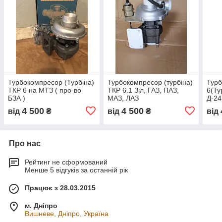
Турбокомпресор (Турбіна)
Турбокомпресор (турбіна)
Тур
ТКР 6 на МТЗ ( про-во
ТКР 6.1 Зіл, ГАЗ, ПАЗ,
6(Ту
БЗА )
МАЗ, ЛАЗ
Д-24
4 500
4 500
від
₴
від
₴
від
Про нас
Рейтинг не сформований
Менше 5 відгуків за останній рік
Працює з 28.03.2015
м. Дніпро
Вишневе, Дніпро, Україна