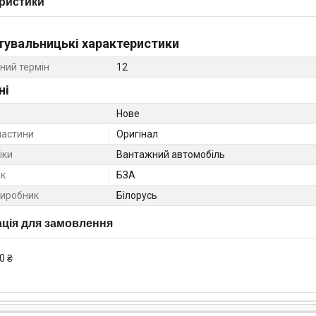
ристики
тувальницькі характеристики
ний термін
12
ні
Нове
частини
Оригінал
іки
Вантажний автомобіль
к
БЗА
виробник
Білорусь
ція для замовлення
0 ₴