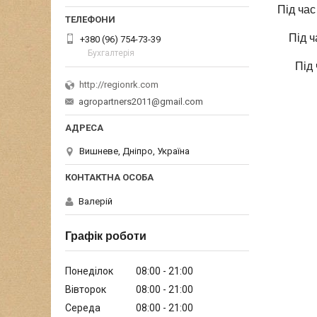
Під час
Під ч
+380 (96) 754-73-39
Бухгалтерія
Під 
http://regionrk.com
agropartners2011@gmail.com
Вишневе, Дніпро, Україна
Валерій
Графік роботи
Понеділок
08:00
21:00
Вівторок
08:00
21:00
Середа
08:00
21:00