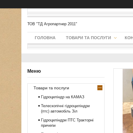
ТОВ "ТД Агропартнер 2011"
ГОЛОВНА
ТОВАРИ ТА ПОСЛУГИ
КО
Товари та послуги
Гідроциліндр на КАМАЗ
Телескопічні гідроциліндри
(птс) автомобіль Зіл
Гідроциліндри ПТС Тракторні
причепи