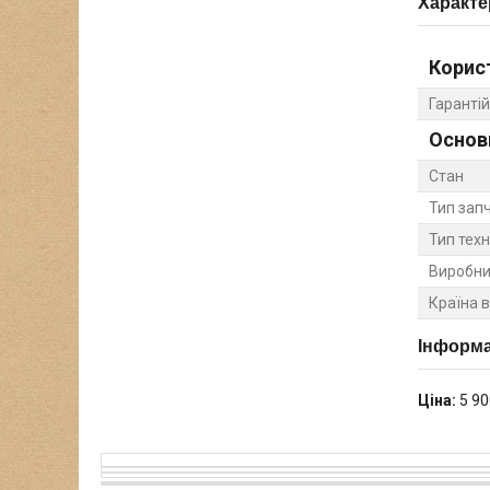
Характе
Корис
Гарантій
Основ
Стан
Тип зап
Тип техн
Виробни
Країна 
Інформа
Ціна:
5 90