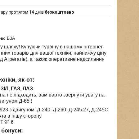
ару протягом 14 днів
безкоштовно
-во БЗА
у шляху! Купуючи турбіну в нашому інтернет-
упних товарів для вашої техніки, найнижчу ціну
од Агрегатів), а також оперативне надсилання
хніки, як-от:
 ЗІЛ, ГАЗ, ЛАЗ
на не підходить, вам варто звернути увагу на
вигуном Д-65 )
 923 з двигуном: Д-240, Д-260, Д-245.27, Д-245С
,
та в іншу сторону
 ТКР 6
 бонуси: