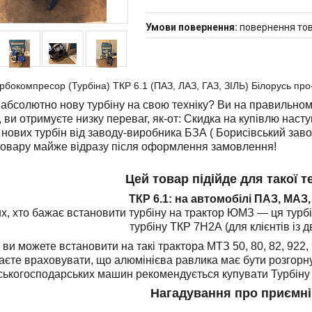
повернення тов
рбокомпресор (Турбіна) ТКР 6.1 (ПАЗ, ЛАЗ, ГАЗ, ЗІЛЬ) Білорусь про
абсолютно нову турбіну на свою техніку? Ви на правильном
, ви отримуєте низку переваг, як-от: Скидка на купівлю наст
 нових турбін від заводу-виробника БЗА ( Борисівський зав
товару майже відразу після оформлення замовлення!
Цей товар підійде для такої те
ТКР 6.1: на автомобілі ПАЗ, МАЗ,
х, хто бажає встановити турбіну на трактор ЮМЗ — ця турбі
турбіну ТКР 7Н2А (для клієнтів із д
 ви можете встановити на такі
трактора МТЗ 50, 80, 82, 922,
аєте враховувати, що алюмінієва равлика має бути розгорну
ськогосподарських машин рекомендується купувати Турбіну
Нагадування про приємні