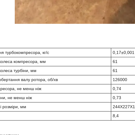
я турбокомпресора, кг/с
0,17±0,001
колеса компресора, мм
61
колеса турбіни, мм
61
обертання валу ротора, об/хв
126000
ресора, не менш ніж
0,74
іни, не менш ніж
0,73
і розміри, мм
244X227X1
8,4