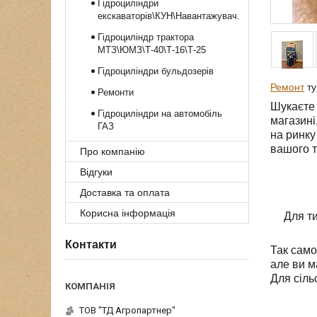
Гідроциліндри
екскаваторів\КУН\Навантажувач.
Гідроциліндр трактора
МТЗ\ЮМЗ\Т-40\Т-16\Т-25
Гідроциліндри бульдозерів
Ремонт
ту
Ремонти
Шукаєте 
Гідроциліндри на автомобіль
магазині
ГАЗ
на ринку
вашого 
Про компанію
Відгуки
Доставка та оплата
Корисна інформація
Для ти
Контакти
Так само
але ви м
Для сіль
ТОВ "ТД Агропартнер"