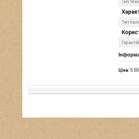
Тип техн
Харак
Тип пал
Корис
Гарантій
Інформа
Ціна:
5 50