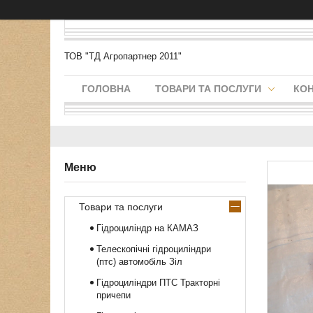
ТОВ "ТД Агропартнер 2011"
ГОЛОВНА
ТОВАРИ ТА ПОСЛУГИ
КО
Товари та послуги
Гідроциліндр на КАМАЗ
Телескопічні гідроциліндри
(птс) автомобіль Зіл
Гідроциліндри ПТС Тракторні
причепи