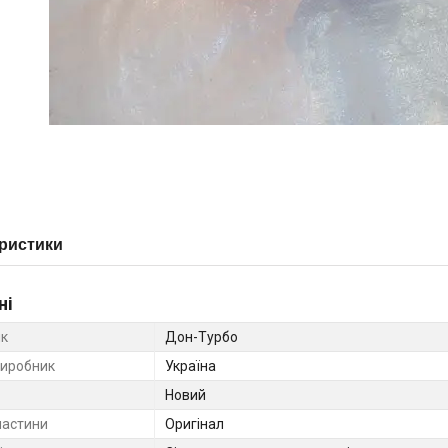
ристики
ні
к
Дон-Турбо
виробник
Україна
Новий
частини
Оригінал