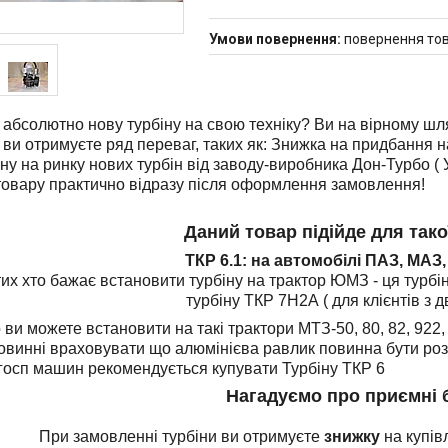
повернення тов
абсолютно нову турбіну на свою техніку? Ви на вірному шля
 ви отримуєте ряд переваг, таких як: Знижка на придбання н
іну на ринку нових турбін від заводу-виробника Дон-Турбо ( 
товару практично відразу після оформлення замовлення!
Даний товар підійде для такої
ТКР 6.1: на автомобілі ПАЗ, МАЗ,
их хто бажає встановити турбіну на трактор ЮМЗ - ця турбін
турбіну ТКР 7Н2А ( для клієнтів з д
 ви можете встановити на такі трактори МТЗ-50, 80, 82, 922,
овинні враховувати що алюмінієва равлик повинна бути роз
госп машин рекомендується купувати Турбіну ТКР 6
Нагадуємо про приємні 
При замовленні турбіни ви отримуєте
знижку
на купів