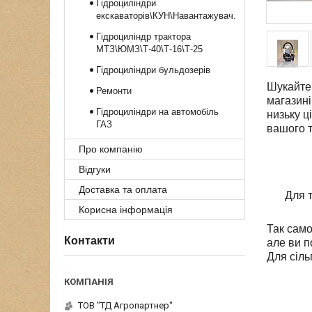
Гідроциліндри
екскаваторів\КУН\Навантажувач.
Гідроциліндр трактора
МТЗ\ЮМЗ\Т-40\Т-16\Т-25
Гідроциліндри бульдозерів
Шукайте 
Ремонти
магазині
Гідроциліндри на автомобіль
низьку ц
ГАЗ
вашого 
Про компанію
Відгуки
Доставка та оплата
Для т
Корисна інформація
Так само
Контакти
але ви п
Для сіль
ТОВ "ТД Агропартнер"