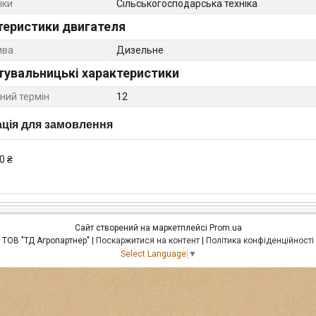
іки
Сільськогосподарська техніка
теристики двигателя
ива
Дизельне
тувальницькі характеристики
ний термін
12
ція для замовлення
0 ₴
Сайт створений на маркетплейсі
Prom.ua
ТОВ "ТД Агропартнер" |
Поскаржитися на контент
|
Політика конфіденційності
Select Language
▼