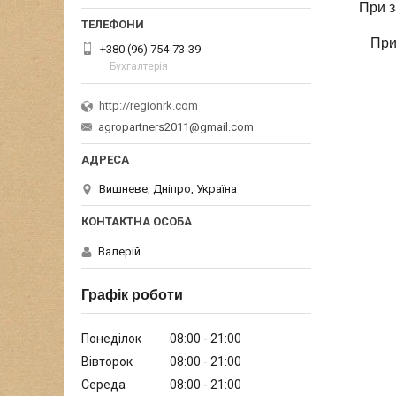
При з
При
+380 (96) 754-73-39
Бухгалтерія
http://regionrk.com
agropartners2011@gmail.com
Вишневе, Дніпро, Україна
Валерій
Графік роботи
Понеділок
08:00
21:00
Вівторок
08:00
21:00
Середа
08:00
21:00