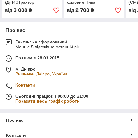
(Д-440Трактор
комбайн Нива,
(СМ
ДТ-75,Т-95,комбайн
ДТ-75)Білорусська
Трак
3 000
2 700
від
₴
від
₴
від
НИВА)
стан
Про нас
Рейтинг не сформований
Менше 5 відгуків за останній рік
Працює з 28.03.2015
м. Дніпро
Вишневе, Дніпро, Україна
Контакти
Сьогодні працює з 08:00 до 21:00
Показати весь графік роботи
Про нас
Контакти