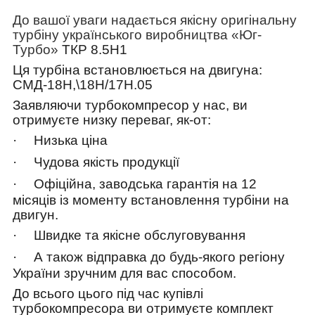
До вашої уваги надається якісну оригінальну
турбіну українського виробництва «Юг-
Турбо»
ТКР 8.5Н1
Ця турбіна встановлюється на двигуна:
СМД-18Н,\18Н/17Н.05
Заявляючи турбокомпресор у нас, ви
отримуєте низку переваг, як-от:
·
Низька ціна
·
Чудова якість продукції
·
Офіційна, заводська гарантія на 12
місяців із моменту встановлення турбіни на
двигун.
·
Швидке та якісне обслуговування
·
А також відправка до будь-якого регіону
України зручним для вас способом.
До всього цього під час купівлі
турбокомпресора ви отримуєте комплект