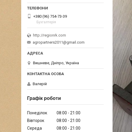
+380 (96) 754-73-39
Бухгалтерія
http://regionrk.com
agropartners2011@gmail.com
Вишневе, Дніпро, Україна
Валерій
Графік роботи
Понеділок
08:00
21:00
Вівторок
08:00
21:00
Середа
08:00
21:00