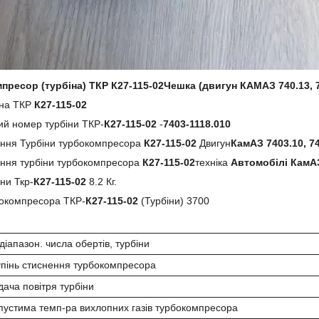
пресор (турбіна) ТКР К27-115-02Чешка (двигун КАМАЗ 740.13,
іна ТКР
К27-115-02
й номер турбіни ТКР-
К27-115-02
-
7403-1118.010
ання Турбіни турбокомпресора
К27-115-02
Двигун
КамАЗ 7403.10, 7
ання турбіни турбокомпресора
К27-115-02
техніка
Автомобілі КамА
іни Ткр-
К27-115-02
8.2 Кг.
бокомпресора ТКР-
К27-115-02
(Турбіни) 3700
діапазон. числа обертів, турбіни
упінь стиснення турбокомпресора
дача повітря
турбіни
пустима темп-ра вихлопних газів турбокомпресора