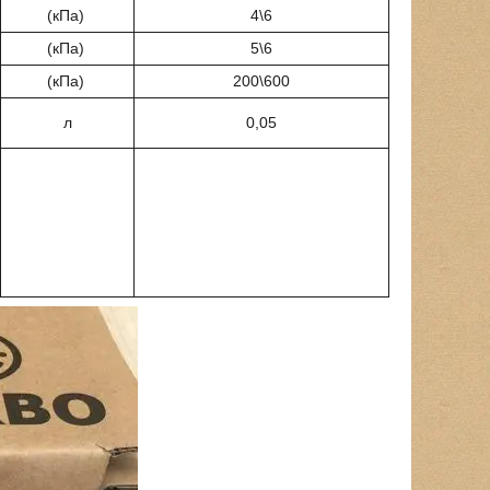
(кПа)
4\6
(кПа)
5\6
(кПа)
200\600
л
0,05