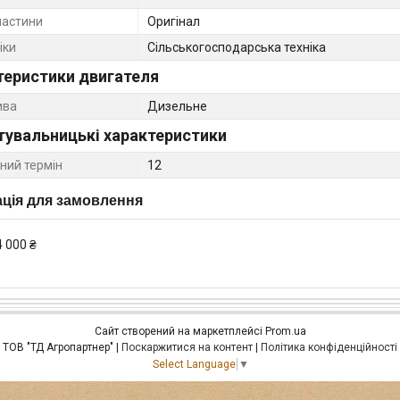
частини
Оригінал
іки
Сільськогосподарська техніка
теристики двигателя
ива
Дизельне
тувальницькі характеристики
ний термін
12
ція для замовлення
4 000 ₴
Сайт створений на маркетплейсі
Prom.ua
ТОВ "ТД Агропартнер" |
Поскаржитися на контент
|
Політика конфіденційності
Select Language
▼