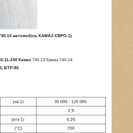
 740.14 автомобіль КАМАЗ ЄВРО-1)
40.11-240 Камаз
740.13 Камаз 740.14
З, БТР-80
(хв-1)
30 000 - 120 000
2,9
(кг/з-1)
0,26
(°С)
700