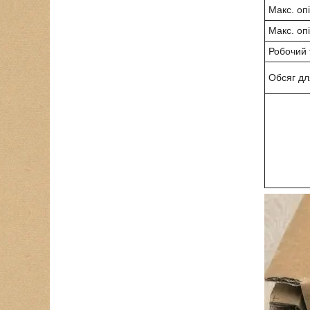
Макс. оп
Макс. оп
Робочий 
Обсяг дл