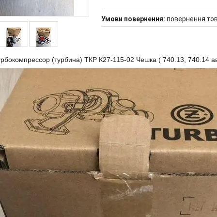
повернення тов
рбокомпрессор (турбина) ТКР К27-115-02 Чешка ( 740.13, 740.14