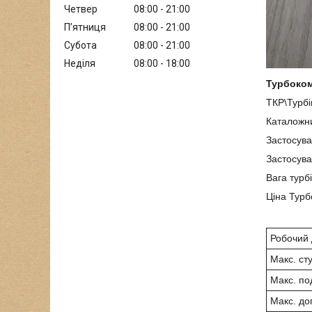
Четвер
08:00
21:00
Пʼятниця
08:00
21:00
Субота
08:00
21:00
Неділя
08:00
18:00
Турбоком
ТКР\Турб
Каталожни
Застосув
Застосув
Вага турб
Ціна Тур
Робочий 
Макс. ст
Макс. по
Макс. до