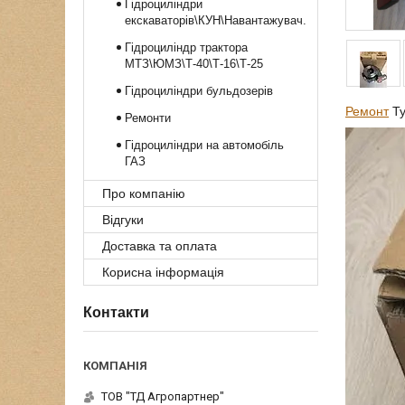
Гідроциліндри
екскаваторів\КУН\Навантажувач.
Гідроциліндр трактора
МТЗ\ЮМЗ\Т-40\Т-16\Т-25
Гідроциліндри бульдозерів
Ремонт
Ту
Ремонти
Гідроциліндри на автомобіль
ГАЗ
Про компанію
Відгуки
Доставка та оплата
Корисна інформація
Контакти
ТОВ "ТД Агропартнер"