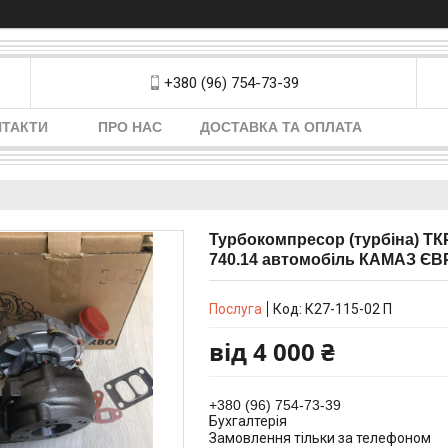
+380 (96) 754-73-39
НТАКТИ
ПРО НАС
ДОСТАВКА ТА ОПЛАТА
Турбокомпресор (турбіна) ТКР
740.14 автомобіль КАМАЗ ЄВ
Послуга
Код:
К27-115-02 П
від
4 000 ₴
+380 (96) 754-73-39
Бухгалтерія
Замовлення тільки за телефоном