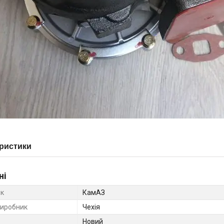
ристики
ні
к
КамАЗ
виробник
Чехія
Новий