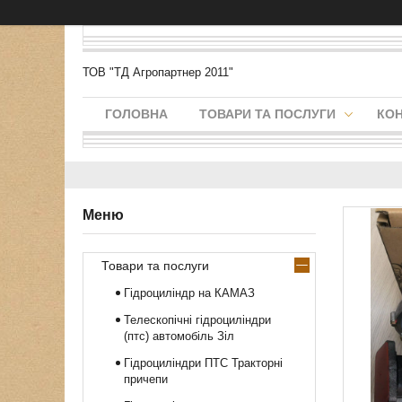
ТОВ "ТД Агропартнер 2011"
ГОЛОВНА
ТОВАРИ ТА ПОСЛУГИ
КО
Товари та послуги
Гідроциліндр на КАМАЗ
Телескопічні гідроциліндри
(птс) автомобіль Зіл
Гідроциліндри ПТС Тракторні
причепи