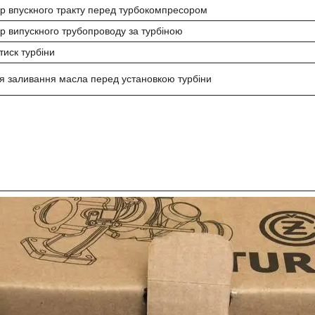
ір впускного тракту перед турбокомпресором
ір випускного трубопроводу за турбіною
тиск турбіни
я заливання масла перед установкою турбіни