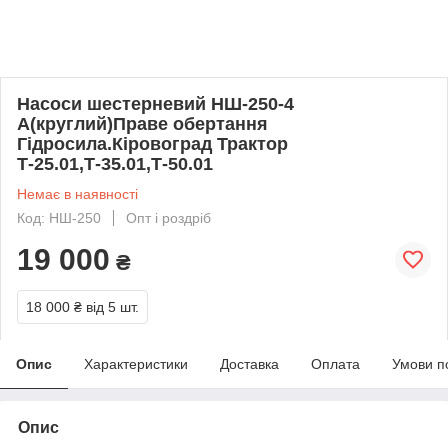
Насоси шестерневий НШ-250-4
А(круглий)Праве обертання
Гідросила.Кіровоград Трактор
Т-25.01,Т-35.01,Т-50.01
Немає в наявності
Код: НШ-250
Опт і роздріб
19 000
₴
18 000 ₴
від 5 шт.
Опис
Характеристики
Доставка
Оплата
Умови п
Опис