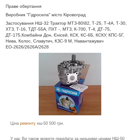
Праве обертання
Виробник "Гідросила" місто Кіровоград
Застосування НШ-32 Трактор МТЗ-80\82, Т-25, Т-4А, Т-30,
ХТЗ, Т-16, ТДТ-55А, ПХТ -, МТЗ, К-700, Т-4, ДТ-75,
ДТ-175,Комбайни Дон, Єнісей, КСК, КС-6Б, КСКУ, КПС-5Г,
Нива, Колос, Славутич, КЗС-9 М, Навантажувач
ЕО-2626/2626А/2628
Ціна
ремонту
нш-50 500 грн.
У нас Ви також можете придбати за низькими цінами НШ-50