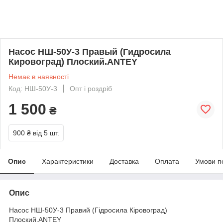
Насос НШ-50У-3 Правый (Гидросила
Кировоград) Плоский.ANTEY
Немає в наявності
Код: НШ-50У-3
Опт і роздріб
1 500
₴
900 ₴
від 5 шт.
Опис
Характеристики
Доставка
Оплата
Умови п
Опис
Насос НШ-50У-3 Правий (Гідросила Кіровоград)
Плоский.ANTEY