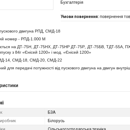
Бухгалтерія
повернення тов
пускового двигуна РПД, СМД-18
ий номер - РПД-1.000 М
ється на ДТ-75Н, ДТ-75НХ, ДТ-75НР ДТ-75Р., ДТ-75БВ, ТДТ-55А, ПХТ
пуску з 84г «Єнісей 1200» і мод. «Єнісей 1200»
МД-14, СМД-18, СМД-20, СМД-22
ий для передачі потужності від пускового двигуна на двигун внутріш
ристики
ні
к
БЗА
виробник
Білорусь
іки
Сільськогосподарська техніка