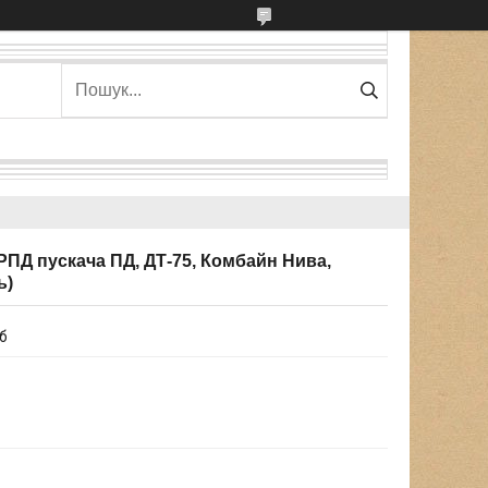
РПД пускача ПД, ДТ-75, Комбайн Нива,
ь)
іб