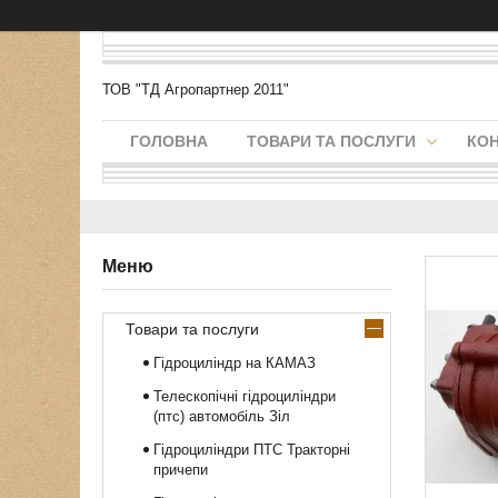
ТОВ "ТД Агропартнер 2011"
ГОЛОВНА
ТОВАРИ ТА ПОСЛУГИ
КО
Товари та послуги
Гідроциліндр на КАМАЗ
Телескопічні гідроциліндри
(птс) автомобіль Зіл
Гідроциліндри ПТС Тракторні
причепи