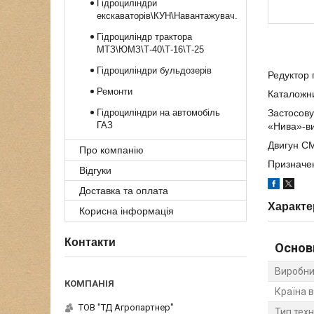
Гідроциліндри
екскаваторів\КУН\Навантажувач.
Гідроциліндр трактора
МТЗ\ЮМЗ\Т-40\Т-16\Т-25
Гідроциліндри бульдозерів
Редуктор 
Ремонти
Каталожн
Гідроциліндри на автомобіль
Застосову
ГАЗ
«Нива»-ви
Двигун С
Про компанію
Призначен
Відгуки
Доставка та оплата
Характе
Корисна інформація
Контакти
Основ
Виробни
Країна 
ТОВ "ТД Агропартнер"
Тип техн