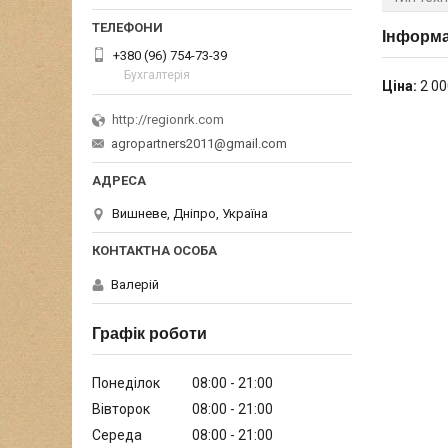
Інформа
+380 (96) 754-73-39
Бухгалтерія
Ціна:
2 00
http://regionrk.com
agropartners2011@gmail.com
Вишневе, Дніпро, Україна
Валерій
Графік роботи
Понеділок
08:00
21:00
Вівторок
08:00
21:00
Середа
08:00
21:00